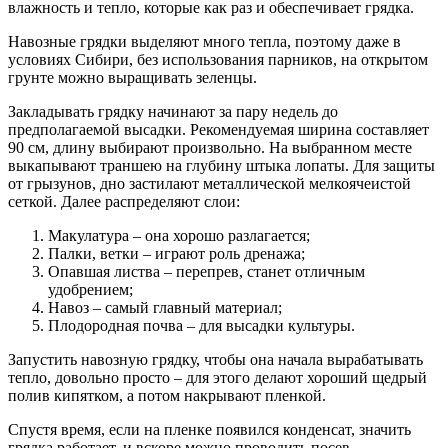
влажность и тепло, которые как раз и обеспечивает грядка.
Навозные грядки выделяют много тепла, поэтому даже в
условиях Сибири, без использования парников, на открытом
грунте можно выращивать зеленцы.
Закладывать грядку начинают за пару недель до
предполагаемой высадки. Рекомендуемая ширина составляет
90 см, длину выбирают произвольно. На выбранном месте
выкапывают траншею на глубину штыка лопаты. Для защиты
от грызунов, дно застилают металлической мелкоячеистой
сеткой. Далее распределяют слои:
Макулатура – она хорошо разлагается;
Палки, ветки – играют роль дренажа;
Опавшая листва – перепрев, станет отличным
удобрением;
Навоз – самый главный материал;
Плодородная почва – для высадки культуры.
Запустить навозную грядку, чтобы она начала вырабатывать
тепло, довольно просто – для этого делают хороший щедрый
полив кипятком, а потом накрывают пленкой.
Спустя время, если на пленке появился конденсат, значить
грядка работает, и вскоре можно проводить посев.