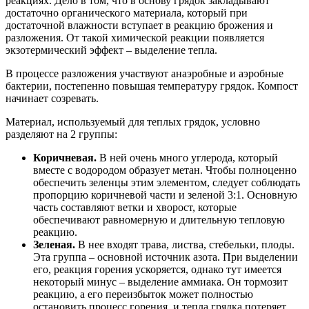
реакциях. Дело в том, что в основу грядок закладывают
достаточно органического материала, который при
достаточной влажности вступает в реакцию брожения и
разложения. От такой химической реакции появляется
экзотермический эффект – выделение тепла.
В процессе разложения участвуют анаэробные и аэробные
бактерии, постепенно повышая температуру грядок. Компост
начинает созревать.
Материал, используемый для теплых грядок, условно
разделяют на 2 группы:
Коричневая.
В ней очень много углерода, который
вместе с водородом образует метан. Чтобы полноценно
обеспечить зеленцы этим элементом, следует соблюдать
пропорцию коричневой части и зеленой 3:1. Основную
часть составляют ветки и хворост, которые
обеспечивают равномерную и длительную тепловую
реакцию.
Зеленая.
В нее входят трава, листва, стебельки, плоды.
Эта группа – основной источник азота. При выделении
его, реакция горения ускоряется, однако тут имеется
некоторый минус – выделение аммиака. Он тормозит
реакцию, а его переизбыток может полностью
остановить процесс горения, и тепла грядка потеряет