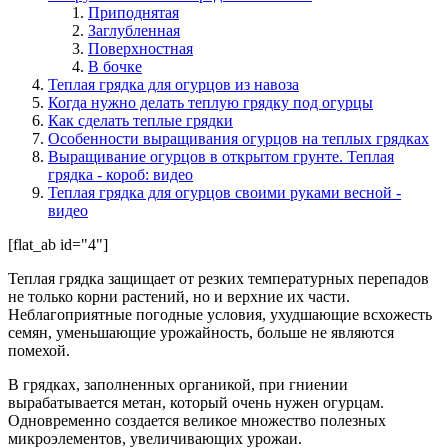
Приподнятая
Заглубленная
Поверхностная
В бочке
Теплая грядка для огурцов из навоза
Когда нужно делать теплую грядку под огурцы
Как сделать теплые грядки
Особенности выращивания огурцов на теплых грядках
Выращивание огурцов в открытом грунте. Теплая
грядка - короб: видео
Теплая грядка для огурцов своими руками весной -
видео
[flat_ab id="4"]
Теплая грядка защищает от резких температурных перепадов
не только корни растений, но и верхние их части.
Неблагоприятные погодные условия, ухудшающие всхожесть
семян, уменьшающие урожайность, больше не являются
помехой.
В грядках, заполненных органикой, при гниении
вырабатывается метан, который очень нужен огурцам.
Одновременно создается великое множество полезных
микроэлементов, увеличивающих урожаи.