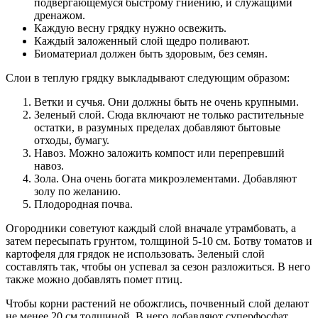
подвергающемуся быстрому гниению, и служащими
дренажом.
Каждую весну грядку нужно освежить.
Каждый заложенный слой щедро поливают.
Биоматериал должен быть здоровым, без семян.
Слои в теплую грядку выкладывают следующим образом:
Ветки и сучья. Они должны быть не очень крупными.
Зеленый слой. Сюда включают не только растительные
остатки, в разумных пределах добавляют бытовые
отходы, бумагу.
Навоз. Можно заложить компост или перепревший
навоз.
Зола. Она очень богата микроэлементами. Добавляют
золу по желанию.
Плодородная почва.
Огородники советуют каждый слой вначале утрамбовать, а
затем пересыпать грунтом, толщиной 5-10 см. Ботву томатов и
картофеля для грядок не использовать. Зеленый слой
составлять так, чтобы он успевал за сезон разложиться. В него
также можно добавлять помет птиц.
Чтобы корни растений не обожглись, почвенный слой делают
не менее 20 см толщиной. В него добавляют суперфосфат,