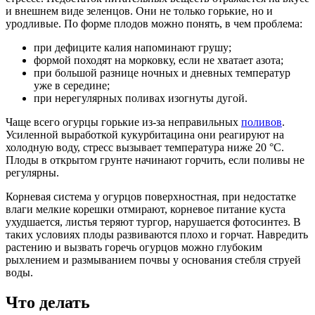
и внешнем виде зеленцов. Они не только горькие, но и
уродливые. По форме плодов можно понять, в чем проблема:
при дефиците калия напоминают грушу;
формой походят на морковку, если не хватает азота;
при большой разнице ночных и дневных температур
уже в середине;
при нерегулярных поливах изогнуты дугой.
Чаще всего огурцы горькие из-за неправильных
поливов
.
Усиленной выработкой кукурбитацина они реагируют на
холодную воду, стресс вызывает температура ниже 20 °C.
Плоды в открытом грунте начинают горчить, если поливы не
регулярны.
Корневая система у огурцов поверхностная, при недостатке
влаги мелкие корешки отмирают, корневое питание куста
ухудшается, листья теряют тургор, нарушается фотосинтез. В
таких условиях плоды развиваются плохо и горчат. Навредить
растению и вызвать горечь огурцов можно глубоким
рыхлением и размыванием почвы у основания стебля струей
воды.
Что делать