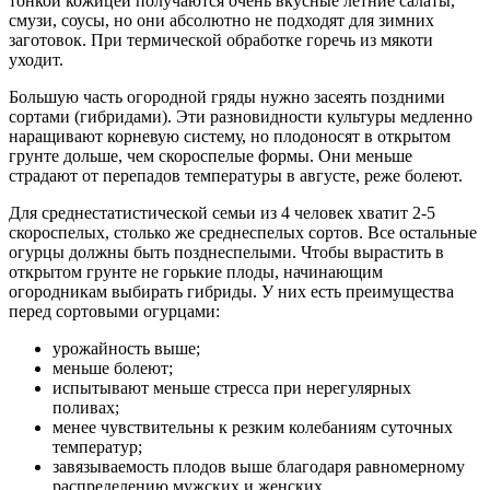
тонкой кожицей получаются очень вкусные летние салаты,
смузи, соусы, но они абсолютно не подходят для зимних
заготовок. При термической обработке горечь из мякоти
уходит.
Большую часть огородной гряды нужно засеять поздними
сортами (гибридами). Эти разновидности культуры медленно
наращивают корневую систему, но плодоносят в открытом
грунте дольше, чем скороспелые формы. Они меньше
страдают от перепадов температуры в августе, реже болеют.
Для среднестатистической семьи из 4 человек хватит 2-5
скороспелых, столько же среднеспелых сортов. Все остальные
огурцы должны быть позднеспелыми. Чтобы вырастить в
открытом грунте не горькие плоды, начинающим
огородникам выбирать гибриды. У них есть преимущества
перед сортовыми огурцами:
урожайность выше;
меньше болеют;
испытывают меньше стресса при нерегулярных
поливах;
менее чувствительны к резким колебаниям суточных
температур;
завязываемость плодов выше благодаря равномерному
распределению мужских и женских