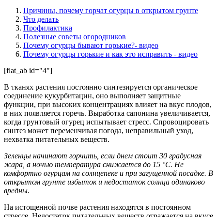
Причины, почему горчат огурцы в открытом грунте
Что делать
Профилактика
Полезные советы огородников
Почему огурцы бывают горькие?- видео
Почему огурцы горькие и как это исправить - видео
[flat_ab id="4"]
В тканях растения постоянно синтезируется органическое
соединение кукурбитацин, оно выполняет защитные
функции, при высоких концентрациях влияет на вкус плодов,
в них появляется горечь. Выработка сапонина увеличивается,
когда грунтовый огурец испытывает стресс. Спровоцировать
синтез может переменчивая погода, неправильный уход,
нехватка питательных веществ.
Зеленцы начинают горчить, если днем стоит 30 градусная
жара, а ночью температура снижается до 15 °C. Не
комфортно огурцам на солнцепеке и при загущенной посадке. В
открытом грунте избыток и недостаток солнца одинаково
вредны.
На истощенной почве растения находятся в постоянном
стрессе. Недостаток питательных веществ отражается на вкусе