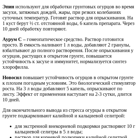
Эпин
используют для обработки грунтовых огурцов во время
засухи, затяжных дождей, жары, при резких колебаниях
суточных температур. Готовят раствор для опрыскивания. На
1 куст берут ½ ст. отстоянной воды, 6 капель препарата. Через
10 дней обработку повторяют.
Аурум С –
гомеопатическое средство. Раствор готовится
просто. В емкость наливают 1 л воды, добавляют 2 гранулы,
взбалтывают до полного растворения. После опрыскивания у
огурцов, растущих в открытом грунте, повышается
устойчивость к засухе и иммунитет, нормализуется синтез
хлорофилла.
Новосил
повышает устойчивость огурцов в открытом грунте
к плохим погодным условиям. Это биологический стимулятор
роста. На 3 л воды добавляют 5 капель, опрыскивают по
листу. Эффект от применения наступает на 2-3 сутки, длится
10 дней.
Для окончательного вывода из стресса огурцы в открытом
грунте подкармливают калийной и кальциевой селитрой:
для экстренной внекорневой подкормки растворяют 10 г
кальциевой селитры в 5 л воды;
раствор для корневой подкормки калийной селитрой