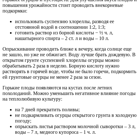
повышения урожайности стоит проводить внекорневые
подкормки:
использовать суспензию хлореллы, разводя ее
отстоянной водой в соотношении 1:2, 1:3;
готовить раствор из борной кислоты − ½ ч. л,
нашатырного спирта – 2 ст. л и воды – 10 л.
Опрыскивание проводить ближе к вечеру, когда солнце еще
не зашло, но уже не обжигает. Воду лучше брать дождевую. В
открытом грунте суспензией хлореллы огурцы можно
обрабатывать 2 раза в неделю. Борную кислоту нужно
растворять в горячей воде, чтобы не было горечи, подкормить
ей грунтовые огурцы не менее 2 раза за сезон.
Горькие плоды появляются на кустах после летних
похолоданий. Можно уменьшить негативное влияние погоды
на теплолюбивую культуру:
на 7 дней прекратить поливы;
не подкармливать огурцы открытого грунта в холодную
погоду;
опрыскать листья раствором молочной сыворотки – 3 л,
воды – 7 л, медного купороса – 1 ч. л.