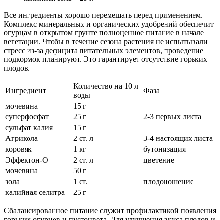
Все ингредиенты хорошо перемешать перед применением.
Комплекс минеральных и органических удобрений обеспечит
огурцам в открытом грунте полноценное питание в начале
вегетации. Чтобы в течение сезона растения не испытывали
стресс из-за дефицита питательных элементов, проведение
подкормок планируют. Это гарантирует отсутствие горьких
плодов.
Количество на 10 л
Ингредиент
Фаза
воды
мочевина
15 г
суперфосфат
25 г
2-3 первых листа
сульфат калия
15 г
Агрикола
2 ст. л
3-4 настоящих листа
коровяк
1 кг
бутонизация
Эффектон-О
2 ст. л
цветение
мочевина
50 г
зола
1 ст.
плодоношение
калийная селитра
25 г
Сбалансированное питание служит профилактикой появления
горьких огурцов и пустоцвета. Для улучшения вкуса плодов и