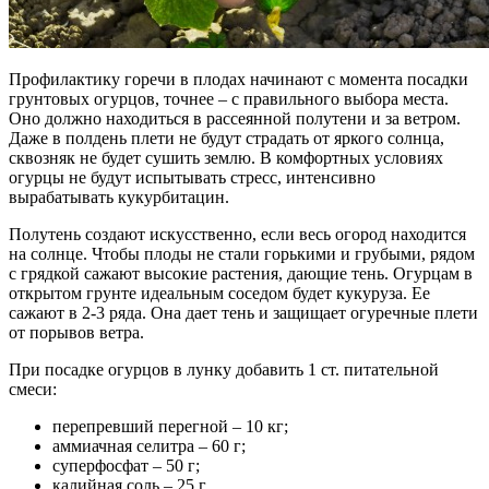
Профилактику горечи в плодах начинают с момента посадки
грунтовых огурцов, точнее – с правильного выбора места.
Оно должно находиться в рассеянной полутени и за ветром.
Даже в полдень плети не будут страдать от яркого солнца,
сквозняк не будет сушить землю. В комфортных условиях
огурцы не будут испытывать стресс, интенсивно
вырабатывать кукурбитацин.
Полутень создают искусственно, если весь огород находится
на солнце. Чтобы плоды не стали горькими и грубыми, рядом
с грядкой сажают высокие растения, дающие тень.
Огурцам в
открытом грунте идеальным соседом будет кукуруза. Ее
сажают в 2-3 ряда. Она дает тень и защищает огуречные плети
от порывов ветра.
При посадке огурцов в лунку добавить 1 ст. питательной
смеси:
перепревший перегной – 10 кг;
аммиачная селитра – 60 г;
суперфосфат – 50 г;
калийная соль – 25 г.