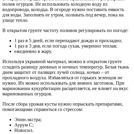
полив огурцов. Не использовать холодную воду из
водопровода, колодца. В огороде нужно поставить емкость
для воды. Заполнять ее утром, поливать под вечер, пока на
улице тепло.
В открытом грунте частоту поливов регулировать по погоде:
1 раз в 5 дней, если перепадают дожди и прохладно;
1 раз в 3 дня, если погода сухая, умеренно теплая;
ежедневно в жару.
Используя укрывной материал, можно в открытом грунте
сгладить разницу дневных и ночных температур. Белая ткань
днем защитит от палящих лучей солнца, ночью – от
прохладного воздуха. Избавляться от горьких зеленцов не
нужно. Их можно использовать для зимних заготовок. При
мариновании кукурбитацин расщепляется, не влияет на вкус
маринованных огурцов.
После сбора урожая кусты нужно опрыскать препаратами,
помогающими справиться со стрессом:
Эпин-экстра;
Аурум С;
Новосил.